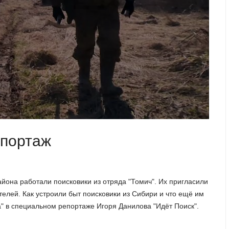
епортаж
йона работали поисковики из отряда "Томич". Их пригласили
елей. Как устроили быт поисковики из Сибири и что ещё им
" в специальном репортаже Игоря Данилова "Идёт Поиск".