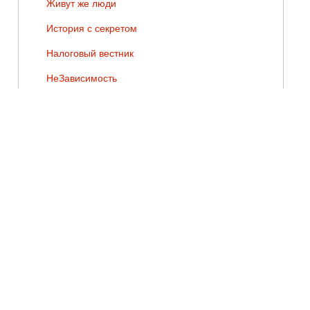
Живут же люди
История с секретом
Налоговый вестник
НеЗависимость
Они сражались за Родину
Оптимисты
Песни Победы
Победители
Потягнемъ за Отечество
Рука на пульсе
Сделано на Псковщине
Сокровища земли Псковской
Спасая жизни