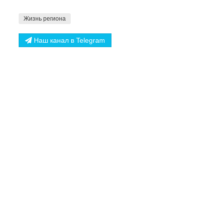
Жизнь региона
Наш канал в Telegram
Поделиться
НАЗАД
МАТЕРИАЛЫ ПО ЭТОЙ ТЕМЕ
16.05.2022 - Спецрепортаж. «Идём на «подъём». Эфир 
17.07.2026 - 85 лет подвигу Арнольда Мери – первого 
07.07.2026 - Медаль "За боевые заслуги" времен Велик
районе
13.05.2026 - Борис Елкин рассказал о ходе благоустро