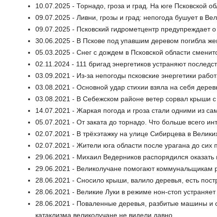
10.07.2025 - Торнадо, гроза и град. На юге Псковской 
09.07.2025 - Ливни, грозы и град: непогода бушует в В
09.07.2025 - Псковский гидрометцентр предупреждает о
30.06.2025 - В Пскове под упавшим деревом погибла ж
05.03.2025 - Снег с дождем в Псковской области сменит
02.11.2024 - 111 бригад энергетиков устраняют последс
03.09.2021 - Из-за непогоды псковские энергетики раб
03.08.2021 - Основной удар стихии взяла на себя дере
03.08.2021 - В Себежском районе ветер сорвал крыши с
14.07.2021 - Жаркая погода и гроза стали одними из с
05.07.2021 - От заката до торнадо. Что больше всего 
02.07.2021 - В трёхэтажку на улице Сибирцева в Велики
02.07.2021 - Жители юга области после урагана до сих 
29.06.2021 - Михаил Ведерников распорядился оказат
29.06.2021 - Великолучане помогают коммунальщикам р
28.06.2021 - Сносило крыши, валило деревья, есть пос
28.06.2021 - Великие Луки в режиме нон-стоп устраняет
28.06.2021 - Поваленные деревья, разбитые машины и с
катаклизма великолучане не видели давно