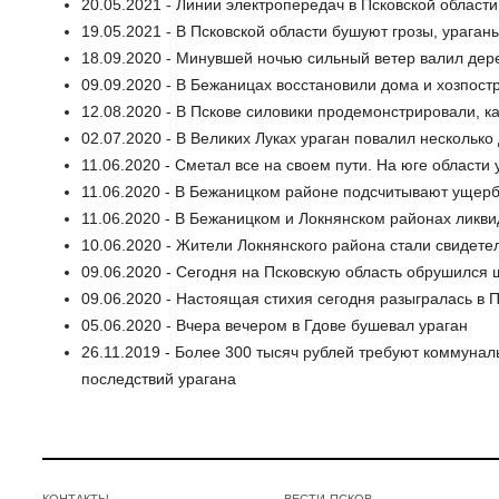
20.05.2021 - Линии электропередач в Псковской област
19.05.2021 - В Псковской области бушуют грозы, ураган
18.09.2020 - Минувшей ночью сильный ветер валил дер
09.09.2020 - В Бежаницах восстановили дома и хозпост
12.08.2020 - В Пскове силовики продемонстрировали, к
02.07.2020 - В Великих Луках ураган повалил несколько
11.06.2020 - Сметал все на своем пути. На юге области
11.06.2020 - В Бежаницком районе подсчитывают ущерб
11.06.2020 - В Бежаницком и Локнянском районах ликв
10.06.2020 - Жители Локнянского района стали свидете
09.06.2020 - Сегодня на Псковскую область обрушился 
09.06.2020 - Настоящая стихия сегодня разыгралась в 
05.06.2020 - Вчера вечером в Гдове бушевал ураган
26.11.2019 - Более 300 тысяч рублей требуют коммунал
последствий урагана