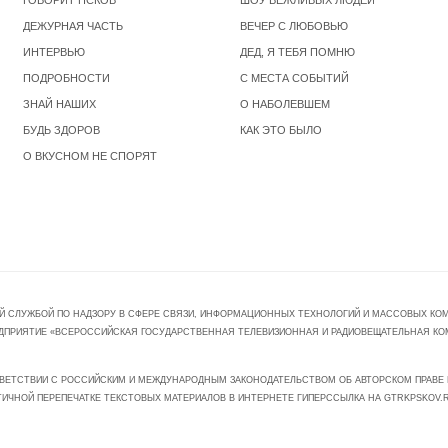
ГОВОРИТ ПСКОВ
ШОУ ВЕЖЛИВЫХ ЛЮДЕЙ
ДЕЖУРНАЯ ЧАСТЬ
ВЕЧЕР С ЛЮБОВЬЮ
ИНТЕРВЬЮ
ДЕД, Я ТЕБЯ ПОМНЮ
ПОДРОБНОСТИ
С МЕСТА СОБЫТИЙ
ЗНАЙ НАШИХ
О НАБОЛЕВШЕМ
БУДЬ ЗДОРОВ
КАК ЭТО БЫЛО
О ВКУСНОМ НЕ СПОРЯТ
Й СЛУЖБОЙ ПО НАДЗОРУ В СФЕРЕ СВЯЗИ, ИНФОРМАЦИОННЫХ ТЕХНОЛОГИЙ И МАССОВЫХ КОММ
ПРЕДПРИЯТИЕ «ВСЕРОССИЙСКАЯ ГОСУДАРСТВЕННАЯ ТЕЛЕВИЗИОННАЯ И РАДИОВЕЩАТЕЛЬНАЯ КО
ВЕТСТВИИ С РОССИЙСКИМ И МЕЖДУНАРОДНЫМ ЗАКОНОДАТЕЛЬСТВОМ ОБ АВТОРСКОМ ПРАВЕ И
ТИЧНОЙ ПЕРЕПЕЧАТКЕ ТЕКСТОВЫХ МАТЕРИАЛОВ В ИНТЕРНЕТЕ ГИПЕРССЫЛКА НА GTRKPSKOV.