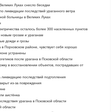
 Великих Луках снесло беседки
 по ликвидации последствий ураганного ветра
нной больницы в Великих Луках
н
лектричества осталось более 300 населенных пунктов
к новым грозам и ураганам
ные дожди и грозы
а в Порховском районе, чувствует себя хорошо
гионе устранены
гетиков после урагана в Псковской области
ржку в восстановлении объектов, пострадавших от
а ликвидацию последствий подтопления
закрыт из-за повреждения
ине
ли аистёнка
оследствия урагана в Псковской области
й области