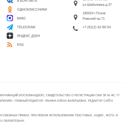
В КОНТАКТЕ
ул.Шаболовка д.37
ОДНОКЛАССНИКИ
180024 г.Псков
МАКС
Рижский пр.71
+7 (8112) 62-80-54
TELEGRAM
ЯНДЕКС ДЗЕН
RSS
УНИКАЦИЙ (РОСКОМНАДЗОР). СВИДЕТЕЛЬСТВО О РЕГИСТРАЦИИ СМИ ЭЛ № ФС 77-
МПАНИЯ». ГЛАВНЫЙ РЕДАКТОР: ПАНИНА ЕЛЕНА ВАЛЕРЬЕВНА. РЕДАКТОР САЙТА
 СМЕЖНЫХ ПРАВАХ. ПРИ ЛЮБОМ ИСПОЛЬЗОВАНИИ ТЕКСТОВЫХ, АУДИО-, ФОТО- И
RU ОБЯЗАТЕЛЬНА.