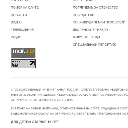
КОНТАКТЫ
ВЕСТИ-ПСКОВ
ПОИСК НА САЙТЕ
ПОТЯГНЕМЪ ЗА ОТЕЧЕСТВО
НОВОСТИ
ПОБЕДИТЕЛИ
ВИДЕО
СОКРОВИЩА ЗЕМЛИ ПСКОВСКОЙ
ТЕЛЕВИДЕНИЕ
ДВОРЯНСКОЕ ГНЕЗДО
РАДИО
ЖИВУТ ЖЕ ЛЮДИ
СПЕЦИАЛЬНЫЙ РЕПОРТАЖ
© ГОСУДАРСТВЕННЫЙ ИНТЕРНЕТ-КАНАЛ "РОССИЯ". ЗАРЕГИСТРИРОВАНО ФЕДЕРАЛЬНО
59166 ОТ 22.08.2014. УЧРЕДИТЕЛЬ: ФЕДЕРАЛЬНОЕ ГОСУДАРСТВЕННОЕ УНИТАРНОЕ 
GTRKPSKOV.RU: АНТИПИНА АННА СЕРГЕЕВНА.
ВСЕ ПРАВА НА ЛЮБЫЕ МАТЕРИАЛЫ, ОПУБЛИКОВАННЫЕ НА САЙТЕ, ЗАЩИЩЕНЫ В СООТ
ВИДЕОМАТЕРИАЛОВ ССЫЛКА НА GTRKPSKOV.RU ОБЯЗАТЕЛЬНА. ПРИ ПОЛНОЙ ИЛИ ЧАС
ДЛЯ ДЕТЕЙ СТАРШЕ 16 ЛЕТ.