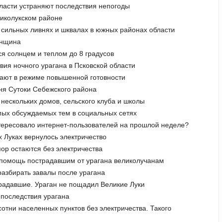
области устраняют последствия непогоды
еликолукском районе
 сильных ливнях и шквалах в южных районах области
енщина
ся солнцем и теплом до 8 градусов
твия ночного урагана в Псковской области
отают в режиме повышенной готовности
вня Сутоки Себежского района
 нескольких домов, сельского клуба и школы
амых обсуждаемых тем в социальных сетях
интересовало интернет-пользователей на прошлой неделе?
х Луках вернулось электричество
пор остаются без электричества
ь помощь пострадавшим от урагана великолучанам
азбирать завалы после урагана
традавшие. Ураган не пощадил Великие Луки
 последствия урагана
отни населенных пунктов без электричества. Такого