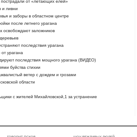
и пострадали от «летающих елей»
ы и ливни
евья и заборы в областном центре
ройки после летнего урагана
ак освобождают заложников
 деревьев
 устраняют последствия урагана
 от урагана
идируют последствия мощного урагана (ВИДЕО)
лями буйства стихии
шквалистый ветер с дождем и грозами
Псковской области
ьщики с жителей Михайловской,1 за устранение