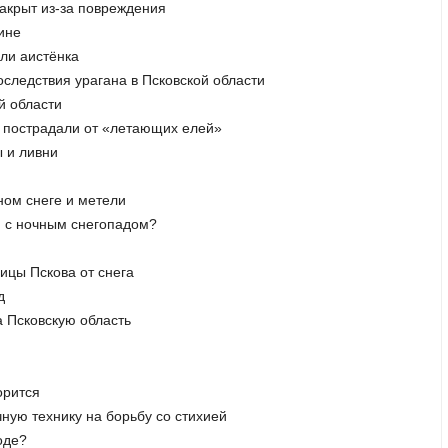
закрыт из-за повреждения
ине
ли аистёнка
оследствия урагана в Псковской области
й области
и пострадали от «летающих елей»
ы и ливни
ном снеге и метели
я с ночным снегопадом?
ицы Пскова от снега
д
а Псковскую область
орится
чную технику на борьбу со стихией
оде?