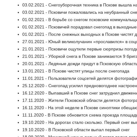
03.02.2021 - Снегоуборочная техника в Пскове вышла на
03.02.2021 - Псковичи пожаловались на неубранный сне
01.02.2021 - В борьбе со снегом псковские коммунальщ
01.02.2021 - Псковичей порадовал снегопад в выходные
01.02.2021 - После снежных выходных в Пскове чистят 
27.01.2021 - Юный великолучанин «прославился» в соц
21.01.2021 - Псковичи ощутили первые сюрпризы погод
21.01.2021 - Уборкой снега в Пскове занимаются 9 бриг
20.01.2021 - Ледяные дожди придут в Псковскую област
13.01.2021 - В Пскове чистят улицы после снегопада
11.01.2021 - Пользователи соцсетей делятся фотограф
25.12.2020 - Снегопад усилил предновогоднее настроен
16.12.2020 - Выпавший в Пскове снег затруднил движен
17.11.2020 - Жители Псковской области делятся фотог
16.11.2020 - На этой неделе в Пскове синоптики обещаю
11.11.2020 - В Пскове обновится схема проезда площа
19.10.2020 - На дорогах стало скользко. Первый снег вы
19.10.2020 - В Псковской области выпал первый снег