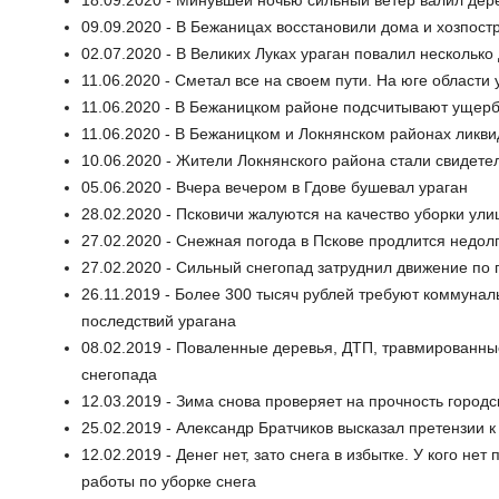
18.09.2020 - Минувшей ночью сильный ветер валил дер
09.09.2020 - В Бежаницах восстановили дома и хозпост
02.07.2020 - В Великих Луках ураган повалил несколько
11.06.2020 - Сметал все на своем пути. На юге области
11.06.2020 - В Бежаницком районе подсчитывают ущерб
11.06.2020 - В Бежаницком и Локнянском районах ликв
10.06.2020 - Жители Локнянского района стали свидете
05.06.2020 - Вчера вечером в Гдове бушевал ураган
28.02.2020 - Псковичи жалуются на качество уборки ули
27.02.2020 - Снежная погода в Пскове продлится недол
27.02.2020 - Сильный снегопад затруднил движение по 
26.11.2019 - Более 300 тысяч рублей требуют коммунал
последствий урагана
08.02.2019 - Поваленные деревья, ДТП, травмированны
снегопада
12.03.2019 - Зима снова проверяет на прочность город
25.02.2019 - Александр Братчиков высказал претензии 
12.02.2019 - Денег нет, зато снега в избытке. У кого н
работы по уборке снега