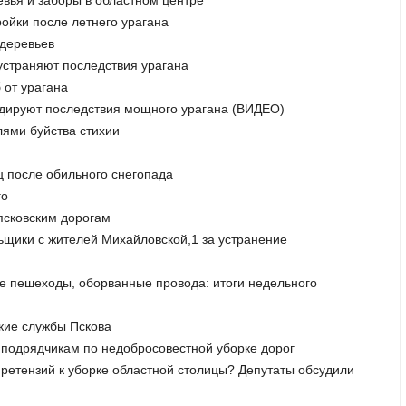
евья и заборы в областном центре
ройки после летнего урагана
 деревьев
 устраняют последствия урагана
 от урагана
идируют последствия мощного урагана (ВИДЕО)
лями буйства стихии
ц после обильного снегопада
го
псковским дорогам
ьщики с жителей Михайловской,1 за устранение
е пешеходы, оборванные провода: итоги недельного
ские службы Пскова
к подрядчикам по недобросовестной уборке дорог
ет претензий к уборке областной столицы? Депутаты обсудили