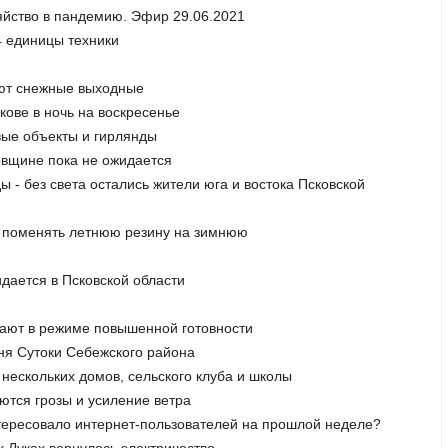
яйство в пандемию. Эфир 29.06.2021
4 единицы техники
уют снежные выходные
кове в ночь на воскресенье
овые объекты и гирлянды
овщине пока не ожидается
ы - без света остались жители юга и востока Псковской
ся поменять летнюю резину на зимнюю
дается в Псковской области
отают в режиме повышенной готовности
вня Сутоки Себежского района
 нескольких домов, сельского клуба и школы
ются грозы и усиление ветра
интересовало интернет-пользователей на прошлой неделе?