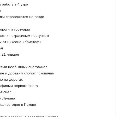
 работу в 4 утра
г
ики справляются не везде
дороги и тротуары
сетях некрасивым поступком
ы от циклона «Кристоф»
ад
ь 21 января
иями необычных снеговиков
ие и добавил хлопот псковичам
ие на дорогах
рафиями первого снега
т снег
ди Ленина
пал сегодня в Пскове