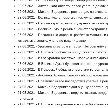
02.07.2021 - В трёхэтажку на улице Сибирцева в Велики
02.07.2021 - Жители юга области после урагана до сих 
29.06.2021 - Михаил Ведерников распорядился оказат
29.06.2021 - Великолучане помогают коммунальщикам р
28.06.2021 - Сносило крыши, валило деревья, есть пос
28.06.2021 - Великие Луки в режиме нон-стоп устраняет
28.06.2021 - Поваленные деревья, разбитые машины и с
катаклизма великолучане не видели давно
27.06.2021 - Ураганным ветром в парке «Петровский» в
27.06.2021 - В Псковской области продолжается работа
25.06.2021 - Из-за урагана обесточен корпус инфекцио
25.06.2021 - В Великих Луках бушевал настоящий урага
25.06.2021 - В Псковской области энергетики готовятся 
28.05.2021 - Аистёнок Аркаша, спасенный после ураган
24.05.2021 - Практически все последствия урагана в ре
24.05.2021 - Михаил Ведерников дал оценку работе энер
21.05.2021 - Михаил Ведерников поручил оказать подде
непогоды
21.05.2021 - В Порховском районе все силы брошены н