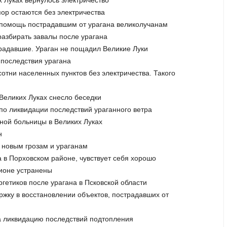
х Луках вернулось электричество
пор остаются без электричества
ь помощь пострадавшим от урагана великолучанам
азбирать завалы после урагана
традавшие. Ураган не пощадил Великие Луки
 последствия урагана
отни населенных пунктов без электричества. Такого
 Великих Луках снесло беседки
 по ликвидации последствий ураганного ветра
нной больницы в Великих Луках
н
к новым грозам и ураганам
а в Порховском районе, чувствует себя хорошо
гионе устранены
гетиков после урагана в Псковской области
ржку в восстановлении объектов, пострадавших от
а ликвидацию последствий подтопления