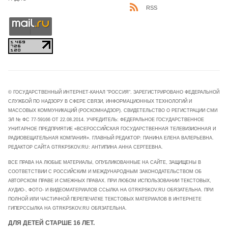
RSS
© ГОСУДАРСТВЕННЫЙ ИНТЕРНЕТ-КАНАЛ "РОССИЯ". ЗАРЕГИСТРИРОВАНО ФЕДЕРАЛЬНОЙ
СЛУЖБОЙ ПО НАДЗОРУ В СФЕРЕ СВЯЗИ, ИНФОРМАЦИОННЫХ ТЕХНОЛОГИЙ И
МАССОВЫХ КОММУНИКАЦИЙ (РОСКОМНАДЗОР). СВИДЕТЕЛЬСТВО О РЕГИСТРАЦИИ СМИ
ЭЛ № ФС 77-59166 ОТ 22.08.2014. УЧРЕДИТЕЛЬ: ФЕДЕРАЛЬНОЕ ГОСУДАРСТВЕННОЕ
УНИТАРНОЕ ПРЕДПРИЯТИЕ «ВСЕРОССИЙСКАЯ ГОСУДАРСТВЕННАЯ ТЕЛЕВИЗИОННАЯ И
РАДИОВЕЩАТЕЛЬНАЯ КОМПАНИЯ». ГЛАВНЫЙ РЕДАКТОР: ПАНИНА ЕЛЕНА ВАЛЕРЬЕВНА.
РЕДАКТОР САЙТА GTRKPSKOV.RU: АНТИПИНА АННА СЕРГЕЕВНА.
ВСЕ ПРАВА НА ЛЮБЫЕ МАТЕРИАЛЫ, ОПУБЛИКОВАННЫЕ НА САЙТЕ, ЗАЩИЩЕНЫ В
СООТВЕТСТВИИ С РОССИЙСКИМ И МЕЖДУНАРОДНЫМ ЗАКОНОДАТЕЛЬСТВОМ ОБ
АВТОРСКОМ ПРАВЕ И СМЕЖНЫХ ПРАВАХ. ПРИ ЛЮБОМ ИСПОЛЬЗОВАНИИ ТЕКСТОВЫХ,
АУДИО-, ФОТО- И ВИДЕОМАТЕРИАЛОВ ССЫЛКА НА GTRKPSKOV.RU ОБЯЗАТЕЛЬНА. ПРИ
ПОЛНОЙ ИЛИ ЧАСТИЧНОЙ ПЕРЕПЕЧАТКЕ ТЕКСТОВЫХ МАТЕРИАЛОВ В ИНТЕРНЕТЕ
ГИПЕРССЫЛКА НА GTRKPSKOV.RU ОБЯЗАТЕЛЬНА.
ДЛЯ ДЕТЕЙ СТАРШЕ 16 ЛЕТ.