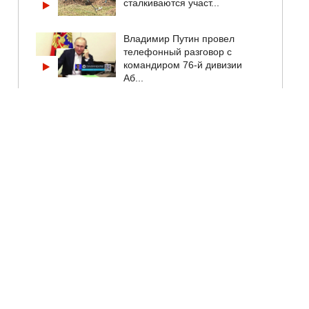
сталкиваются участ...
Владимир Путин провел
телефонный разговор с
командиром 76-й дивизии
Аб...
Тверской центр спасения
медвежат показал новые
кадры. Псковские медвеж...
"Россети" не отреагировали, а
УФАС довели дело до конца.
Как антимоноп...