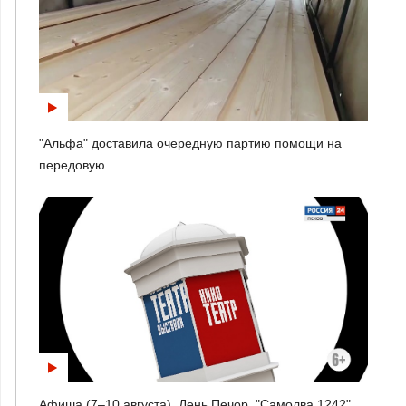
"Альфа" доставила очередную партию помощи на
передовую...
Афиша (7–10 августа). День Печор, "Самолва 1242",