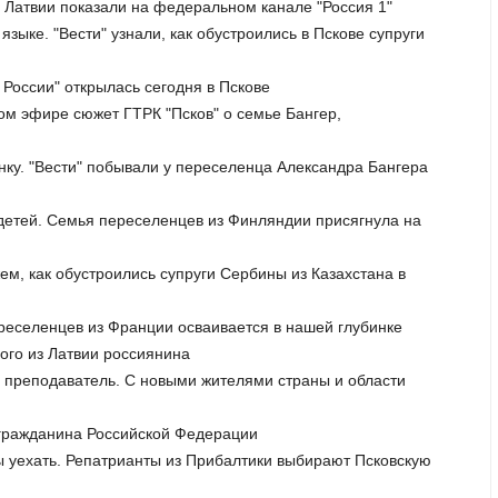
 Латвии показали на федеральном канале "Россия 1"
языке. "Вести" узнали, как обустроились в Пскове супруги
 России" открылась сегодня в Пскове
ном эфире сюжет ГТРК "Псков" о семье Бангер,
инку. "Вести" побывали у переселенца Александра Бангера
 детей. Семья переселенцев из Финляндии присягнула на
ем, как обустроились супруги Сербины из Казахстана в
ереселенцев из Франции осваивается в нашей глубинке
ого из Латвии россиянина
 - преподаватель. С новыми жителями страны и области
 гражданина Российской Федерации
ы уехать. Репатрианты из Прибалтики выбирают Псковскую