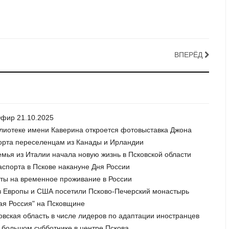
ВПЕРЁД
Эфир 21.10.2025
блиотеке имени Каверина откроется фотовыставка Джона
порта переселенцам из Канады и Ирландии
семья из Италии начала новую жизнь в Псковской области
аспорта в Пскове накануне Дня России
нты на временное проживание в России
 из Европы и США посетили Псково-Печерский монастырь
ая Россия" на Псковщине
ковская область в числе лидеров по адаптации иностранцев
 большом субботнике в центре Пскова