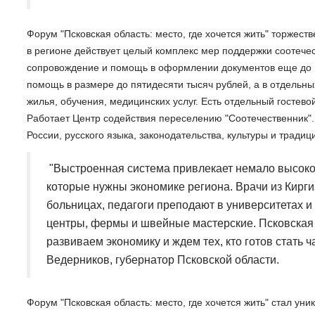
Форум "Псковская область: место, где хочется жить" торжест
в регионе действует целый комплекс мер поддержки соотече
сопровождение и помощь в оформлении документов еще до п
помощь в размере до пятидесяти тысяч рублей, а в отдельн
жилья, обучения, медицинских услуг. Есть отдельный гостев
Работает Центр содействия переселению "Соотечественник"
России, русского языка, законодательства, культуры и традиц
"Выстроенная система привлекает немало высок
которые нужны экономике региона. Врачи из Кирги
больницах, педагоги преподают в университетах 
центры, фермы и швейные мастерские. Псковская о
развиваем экономику и ждем тех, кто готов стать 
Ведерников, губернатор Псковской области.
Форум "Псковская область: место, где хочется жить" стал у