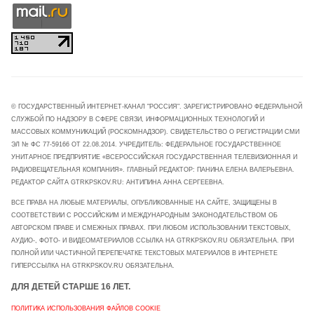
© ГОСУДАРСТВЕННЫЙ ИНТЕРНЕТ-КАНАЛ "РОССИЯ". ЗАРЕГИСТРИРОВАНО ФЕДЕРАЛЬНОЙ
СЛУЖБОЙ ПО НАДЗОРУ В СФЕРЕ СВЯЗИ, ИНФОРМАЦИОННЫХ ТЕХНОЛОГИЙ И
МАССОВЫХ КОММУНИКАЦИЙ (РОСКОМНАДЗОР). СВИДЕТЕЛЬСТВО О РЕГИСТРАЦИИ СМИ
ЭЛ № ФС 77-59166 ОТ 22.08.2014. УЧРЕДИТЕЛЬ: ФЕДЕРАЛЬНОЕ ГОСУДАРСТВЕННОЕ
УНИТАРНОЕ ПРЕДПРИЯТИЕ «ВСЕРОССИЙСКАЯ ГОСУДАРСТВЕННАЯ ТЕЛЕВИЗИОННАЯ И
РАДИОВЕЩАТЕЛЬНАЯ КОМПАНИЯ». ГЛАВНЫЙ РЕДАКТОР: ПАНИНА ЕЛЕНА ВАЛЕРЬЕВНА.
РЕДАКТОР САЙТА GTRKPSKOV.RU: АНТИПИНА АННА СЕРГЕЕВНА.
ВСЕ ПРАВА НА ЛЮБЫЕ МАТЕРИАЛЫ, ОПУБЛИКОВАННЫЕ НА САЙТЕ, ЗАЩИЩЕНЫ В
СООТВЕТСТВИИ С РОССИЙСКИМ И МЕЖДУНАРОДНЫМ ЗАКОНОДАТЕЛЬСТВОМ ОБ
АВТОРСКОМ ПРАВЕ И СМЕЖНЫХ ПРАВАХ. ПРИ ЛЮБОМ ИСПОЛЬЗОВАНИИ ТЕКСТОВЫХ,
АУДИО-, ФОТО- И ВИДЕОМАТЕРИАЛОВ ССЫЛКА НА GTRKPSKOV.RU ОБЯЗАТЕЛЬНА. ПРИ
ПОЛНОЙ ИЛИ ЧАСТИЧНОЙ ПЕРЕПЕЧАТКЕ ТЕКСТОВЫХ МАТЕРИАЛОВ В ИНТЕРНЕТЕ
ГИПЕРССЫЛКА НА GTRKPSKOV.RU ОБЯЗАТЕЛЬНА.
ДЛЯ ДЕТЕЙ СТАРШЕ 16 ЛЕТ.
ПОЛИТИКА ИСПОЛЬЗОВАНИЯ ФАЙЛОВ COOKIE