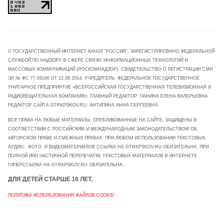
© ГОСУДАРСТВЕННЫЙ ИНТЕРНЕТ-КАНАЛ "РОССИЯ". ЗАРЕГИСТРИРОВАНО ФЕДЕРАЛЬНОЙ
СЛУЖБОЙ ПО НАДЗОРУ В СФЕРЕ СВЯЗИ, ИНФОРМАЦИОННЫХ ТЕХНОЛОГИЙ И
МАССОВЫХ КОММУНИКАЦИЙ (РОСКОМНАДЗОР). СВИДЕТЕЛЬСТВО О РЕГИСТРАЦИИ СМИ
ЭЛ № ФС 77-59166 ОТ 22.08.2014. УЧРЕДИТЕЛЬ: ФЕДЕРАЛЬНОЕ ГОСУДАРСТВЕННОЕ
УНИТАРНОЕ ПРЕДПРИЯТИЕ «ВСЕРОССИЙСКАЯ ГОСУДАРСТВЕННАЯ ТЕЛЕВИЗИОННАЯ И
РАДИОВЕЩАТЕЛЬНАЯ КОМПАНИЯ». ГЛАВНЫЙ РЕДАКТОР: ПАНИНА ЕЛЕНА ВАЛЕРЬЕВНА.
РЕДАКТОР САЙТА GTRKPSKOV.RU: АНТИПИНА АННА СЕРГЕЕВНА.
ВСЕ ПРАВА НА ЛЮБЫЕ МАТЕРИАЛЫ, ОПУБЛИКОВАННЫЕ НА САЙТЕ, ЗАЩИЩЕНЫ В
СООТВЕТСТВИИ С РОССИЙСКИМ И МЕЖДУНАРОДНЫМ ЗАКОНОДАТЕЛЬСТВОМ ОБ
АВТОРСКОМ ПРАВЕ И СМЕЖНЫХ ПРАВАХ. ПРИ ЛЮБОМ ИСПОЛЬЗОВАНИИ ТЕКСТОВЫХ,
АУДИО-, ФОТО- И ВИДЕОМАТЕРИАЛОВ ССЫЛКА НА GTRKPSKOV.RU ОБЯЗАТЕЛЬНА. ПРИ
ПОЛНОЙ ИЛИ ЧАСТИЧНОЙ ПЕРЕПЕЧАТКЕ ТЕКСТОВЫХ МАТЕРИАЛОВ В ИНТЕРНЕТЕ
ГИПЕРССЫЛКА НА GTRKPSKOV.RU ОБЯЗАТЕЛЬНА.
ДЛЯ ДЕТЕЙ СТАРШЕ 16 ЛЕТ.
ПОЛИТИКА ИСПОЛЬЗОВАНИЯ ФАЙЛОВ COOKIE