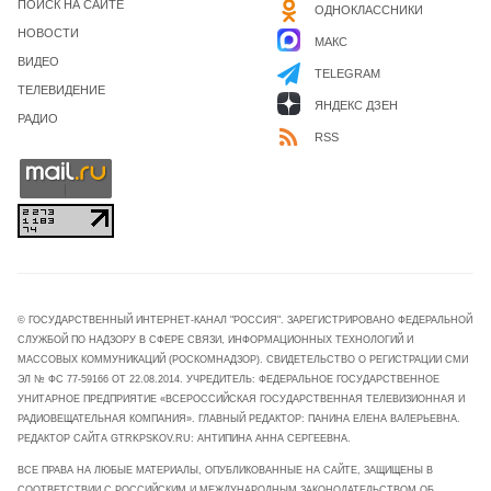
ПОИСК НА САЙТЕ
ОДНОКЛАССНИКИ
НОВОСТИ
МАКС
ВИДЕО
TELEGRAM
ТЕЛЕВИДЕНИЕ
ЯНДЕКС ДЗЕН
РАДИО
RSS
© ГОСУДАРСТВЕННЫЙ ИНТЕРНЕТ-КАНАЛ "РОССИЯ". ЗАРЕГИСТРИРОВАНО ФЕДЕРАЛЬНОЙ
СЛУЖБОЙ ПО НАДЗОРУ В СФЕРЕ СВЯЗИ, ИНФОРМАЦИОННЫХ ТЕХНОЛОГИЙ И
МАССОВЫХ КОММУНИКАЦИЙ (РОСКОМНАДЗОР). СВИДЕТЕЛЬСТВО О РЕГИСТРАЦИИ СМИ
ЭЛ № ФС 77-59166 ОТ 22.08.2014. УЧРЕДИТЕЛЬ: ФЕДЕРАЛЬНОЕ ГОСУДАРСТВЕННОЕ
УНИТАРНОЕ ПРЕДПРИЯТИЕ «ВСЕРОССИЙСКАЯ ГОСУДАРСТВЕННАЯ ТЕЛЕВИЗИОННАЯ И
РАДИОВЕЩАТЕЛЬНАЯ КОМПАНИЯ». ГЛАВНЫЙ РЕДАКТОР: ПАНИНА ЕЛЕНА ВАЛЕРЬЕВНА.
РЕДАКТОР САЙТА GTRKPSKOV.RU: АНТИПИНА АННА СЕРГЕЕВНА.
ВСЕ ПРАВА НА ЛЮБЫЕ МАТЕРИАЛЫ, ОПУБЛИКОВАННЫЕ НА САЙТЕ, ЗАЩИЩЕНЫ В
СООТВЕТСТВИИ С РОССИЙСКИМ И МЕЖДУНАРОДНЫМ ЗАКОНОДАТЕЛЬСТВОМ ОБ