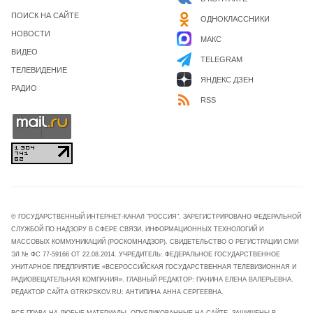
ПОИСК НА САЙТЕ
ОДНОКЛАССНИКИ
НОВОСТИ
МАКС
ВИДЕО
TELEGRAM
ТЕЛЕВИДЕНИЕ
ЯНДЕКС ДЗЕН
РАДИО
RSS
© ГОСУДАРСТВЕННЫЙ ИНТЕРНЕТ-КАНАЛ "РОССИЯ". ЗАРЕГИСТРИРОВАНО ФЕДЕРАЛЬНОЙ
СЛУЖБОЙ ПО НАДЗОРУ В СФЕРЕ СВЯЗИ, ИНФОРМАЦИОННЫХ ТЕХНОЛОГИЙ И
МАССОВЫХ КОММУНИКАЦИЙ (РОСКОМНАДЗОР). СВИДЕТЕЛЬСТВО О РЕГИСТРАЦИИ СМИ
ЭЛ № ФС 77-59166 ОТ 22.08.2014. УЧРЕДИТЕЛЬ: ФЕДЕРАЛЬНОЕ ГОСУДАРСТВЕННОЕ
УНИТАРНОЕ ПРЕДПРИЯТИЕ «ВСЕРОССИЙСКАЯ ГОСУДАРСТВЕННАЯ ТЕЛЕВИЗИОННАЯ И
РАДИОВЕЩАТЕЛЬНАЯ КОМПАНИЯ». ГЛАВНЫЙ РЕДАКТОР: ПАНИНА ЕЛЕНА ВАЛЕРЬЕВНА.
РЕДАКТОР САЙТА GTRKPSKOV.RU: АНТИПИНА АННА СЕРГЕЕВНА.
ВСЕ ПРАВА НА ЛЮБЫЕ МАТЕРИАЛЫ, ОПУБЛИКОВАННЫЕ НА САЙТЕ, ЗАЩИЩЕНЫ В