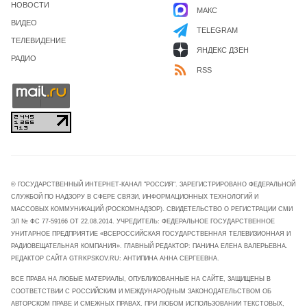
НОВОСТИ
МАКС
ВИДЕО
TELEGRAM
ТЕЛЕВИДЕНИЕ
ЯНДЕКС ДЗЕН
РАДИО
RSS
© ГОСУДАРСТВЕННЫЙ ИНТЕРНЕТ-КАНАЛ "РОССИЯ". ЗАРЕГИСТРИРОВАНО ФЕДЕРАЛЬНОЙ
СЛУЖБОЙ ПО НАДЗОРУ В СФЕРЕ СВЯЗИ, ИНФОРМАЦИОННЫХ ТЕХНОЛОГИЙ И
МАССОВЫХ КОММУНИКАЦИЙ (РОСКОМНАДЗОР). СВИДЕТЕЛЬСТВО О РЕГИСТРАЦИИ СМИ
ЭЛ № ФС 77-59166 ОТ 22.08.2014. УЧРЕДИТЕЛЬ: ФЕДЕРАЛЬНОЕ ГОСУДАРСТВЕННОЕ
УНИТАРНОЕ ПРЕДПРИЯТИЕ «ВСЕРОССИЙСКАЯ ГОСУДАРСТВЕННАЯ ТЕЛЕВИЗИОННАЯ И
РАДИОВЕЩАТЕЛЬНАЯ КОМПАНИЯ». ГЛАВНЫЙ РЕДАКТОР: ПАНИНА ЕЛЕНА ВАЛЕРЬЕВНА.
РЕДАКТОР САЙТА GTRKPSKOV.RU: АНТИПИНА АННА СЕРГЕЕВНА.
ВСЕ ПРАВА НА ЛЮБЫЕ МАТЕРИАЛЫ, ОПУБЛИКОВАННЫЕ НА САЙТЕ, ЗАЩИЩЕНЫ В
СООТВЕТСТВИИ С РОССИЙСКИМ И МЕЖДУНАРОДНЫМ ЗАКОНОДАТЕЛЬСТВОМ ОБ
АВТОРСКОМ ПРАВЕ И СМЕЖНЫХ ПРАВАХ. ПРИ ЛЮБОМ ИСПОЛЬЗОВАНИИ ТЕКСТОВЫХ,