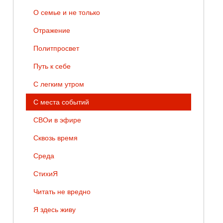
О семье и не только
Отражение
Политпросвет
Путь к себе
С легким утром
С места событий
СВОи в эфире
Сквозь время
Среда
СтихиЯ
Читать не вредно
Я здесь живу