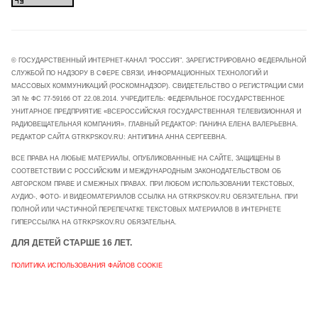
© ГОСУДАРСТВЕННЫЙ ИНТЕРНЕТ-КАНАЛ "РОССИЯ". ЗАРЕГИСТРИРОВАНО ФЕДЕРАЛЬНОЙ
СЛУЖБОЙ ПО НАДЗОРУ В СФЕРЕ СВЯЗИ, ИНФОРМАЦИОННЫХ ТЕХНОЛОГИЙ И
МАССОВЫХ КОММУНИКАЦИЙ (РОСКОМНАДЗОР). СВИДЕТЕЛЬСТВО О РЕГИСТРАЦИИ СМИ
ЭЛ № ФС 77-59166 ОТ 22.08.2014. УЧРЕДИТЕЛЬ: ФЕДЕРАЛЬНОЕ ГОСУДАРСТВЕННОЕ
УНИТАРНОЕ ПРЕДПРИЯТИЕ «ВСЕРОССИЙСКАЯ ГОСУДАРСТВЕННАЯ ТЕЛЕВИЗИОННАЯ И
РАДИОВЕЩАТЕЛЬНАЯ КОМПАНИЯ». ГЛАВНЫЙ РЕДАКТОР: ПАНИНА ЕЛЕНА ВАЛЕРЬЕВНА.
РЕДАКТОР САЙТА GTRKPSKOV.RU: АНТИПИНА АННА СЕРГЕЕВНА.
ВСЕ ПРАВА НА ЛЮБЫЕ МАТЕРИАЛЫ, ОПУБЛИКОВАННЫЕ НА САЙТЕ, ЗАЩИЩЕНЫ В
СООТВЕТСТВИИ С РОССИЙСКИМ И МЕЖДУНАРОДНЫМ ЗАКОНОДАТЕЛЬСТВОМ ОБ
АВТОРСКОМ ПРАВЕ И СМЕЖНЫХ ПРАВАХ. ПРИ ЛЮБОМ ИСПОЛЬЗОВАНИИ ТЕКСТОВЫХ,
АУДИО-, ФОТО- И ВИДЕОМАТЕРИАЛОВ ССЫЛКА НА GTRKPSKOV.RU ОБЯЗАТЕЛЬНА. ПРИ
ПОЛНОЙ ИЛИ ЧАСТИЧНОЙ ПЕРЕПЕЧАТКЕ ТЕКСТОВЫХ МАТЕРИАЛОВ В ИНТЕРНЕТЕ
ГИПЕРССЫЛКА НА GTRKPSKOV.RU ОБЯЗАТЕЛЬНА.
ДЛЯ ДЕТЕЙ СТАРШЕ 16 ЛЕТ.
ПОЛИТИКА ИСПОЛЬЗОВАНИЯ ФАЙЛОВ COOKIE