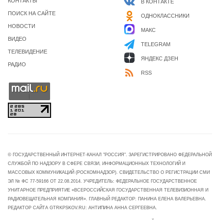
КОНТАКТЫ
В КОНТАКТЕ
ПОИСК НА САЙТЕ
ОДНОКЛАССНИКИ
НОВОСТИ
МАКС
ВИДЕО
TELEGRAM
ТЕЛЕВИДЕНИЕ
ЯНДЕКС ДЗЕН
РАДИО
RSS
© ГОСУДАРСТВЕННЫЙ ИНТЕРНЕТ-КАНАЛ "РОССИЯ". ЗАРЕГИСТРИРОВАНО ФЕДЕРАЛЬНОЙ
СЛУЖБОЙ ПО НАДЗОРУ В СФЕРЕ СВЯЗИ, ИНФОРМАЦИОННЫХ ТЕХНОЛОГИЙ И
МАССОВЫХ КОММУНИКАЦИЙ (РОСКОМНАДЗОР). СВИДЕТЕЛЬСТВО О РЕГИСТРАЦИИ СМИ
ЭЛ № ФС 77-59166 ОТ 22.08.2014. УЧРЕДИТЕЛЬ: ФЕДЕРАЛЬНОЕ ГОСУДАРСТВЕННОЕ
УНИТАРНОЕ ПРЕДПРИЯТИЕ «ВСЕРОССИЙСКАЯ ГОСУДАРСТВЕННАЯ ТЕЛЕВИЗИОННАЯ И
РАДИОВЕЩАТЕЛЬНАЯ КОМПАНИЯ». ГЛАВНЫЙ РЕДАКТОР: ПАНИНА ЕЛЕНА ВАЛЕРЬЕВНА.
РЕДАКТОР САЙТА GTRKPSKOV.RU: АНТИПИНА АННА СЕРГЕЕВНА.