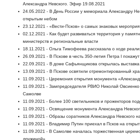
Александра Невского. Эфир 19.08.2021
24.05.2022 - В День России у мемориала Александру Н
открытым небом
23.12.2021 - «Вести-Псков» о самых знаковых меропри
02.12.2021 - Как будет развиваться территория у памя
министерств и региональные власти
18.11.2021 - Ольга Тимофеева рассказала о ходе реали
26.09.2021 - В Пскове в честь 350-летия Петра I покажу
22.09.2021 - В доме Сафьянщикова открылась выставка
13.09.2021 - В Пскове освятили отремонтированный хр
11.09.2021 - Церемония открытия монумента «Алексан
11.09.2021 - Зампредседателя РВИО Николай Овсиенко
Самолве
11.09.2021 - Более 100 светильников и прожекторов по
11.09.2021 - Освящение монумента Александра Невско
11.09.2021 - Образы соратников Александра Невского 
11.09.2021 - Владимир Путин приехал в Псков на откры
11.09.2021 - В Самолве началась торжественная церем
дружиной»