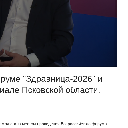
руме "Здравница-2026" и
иале Псковской области.
 земля стала местом проведения Всероссийского форума