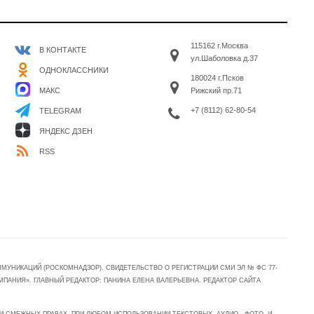
115162 г.Москва
В КОНТАКТЕ
ул.Шаболовка д.37
ОДНОКЛАССНИКИ
180024 г.Псков
МАКС
Рижский пр.71
+7 (8112) 62-80-54
TELEGRAM
ЯНДЕКС ДЗЕН
RSS
УНИКАЦИЙ (РОСКОМНАДЗОР). СВИДЕТЕЛЬСТВО О РЕГИСТРАЦИИ СМИ ЭЛ № ФС 77-
МПАНИЯ». ГЛАВНЫЙ РЕДАКТОР: ПАНИНА ЕЛЕНА ВАЛЕРЬЕВНА. РЕДАКТОР САЙТА
 СМЕЖНЫХ ПРАВАХ. ПРИ ЛЮБОМ ИСПОЛЬЗОВАНИИ ТЕКСТОВЫХ, АУДИО-, ФОТО- И