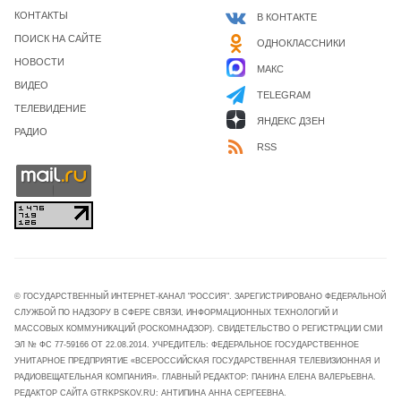
КОНТАКТЫ
В КОНТАКТЕ
ПОИСК НА САЙТЕ
ОДНОКЛАССНИКИ
НОВОСТИ
МАКС
ВИДЕО
TELEGRAM
ТЕЛЕВИДЕНИЕ
ЯНДЕКС ДЗЕН
РАДИО
RSS
© ГОСУДАРСТВЕННЫЙ ИНТЕРНЕТ-КАНАЛ "РОССИЯ". ЗАРЕГИСТРИРОВАНО ФЕДЕРАЛЬНОЙ
СЛУЖБОЙ ПО НАДЗОРУ В СФЕРЕ СВЯЗИ, ИНФОРМАЦИОННЫХ ТЕХНОЛОГИЙ И
МАССОВЫХ КОММУНИКАЦИЙ (РОСКОМНАДЗОР). СВИДЕТЕЛЬСТВО О РЕГИСТРАЦИИ СМИ
ЭЛ № ФС 77-59166 ОТ 22.08.2014. УЧРЕДИТЕЛЬ: ФЕДЕРАЛЬНОЕ ГОСУДАРСТВЕННОЕ
УНИТАРНОЕ ПРЕДПРИЯТИЕ «ВСЕРОССИЙСКАЯ ГОСУДАРСТВЕННАЯ ТЕЛЕВИЗИОННАЯ И
РАДИОВЕЩАТЕЛЬНАЯ КОМПАНИЯ». ГЛАВНЫЙ РЕДАКТОР: ПАНИНА ЕЛЕНА ВАЛЕРЬЕВНА.
РЕДАКТОР САЙТА GTRKPSKOV.RU: АНТИПИНА АННА СЕРГЕЕВНА.