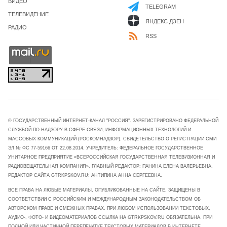
ВИДЕО
TELEGRAM
ТЕЛЕВИДЕНИЕ
ЯНДЕКС ДЗЕН
РАДИО
RSS
© ГОСУДАРСТВЕННЫЙ ИНТЕРНЕТ-КАНАЛ "РОССИЯ". ЗАРЕГИСТРИРОВАНО ФЕДЕРАЛЬНОЙ
СЛУЖБОЙ ПО НАДЗОРУ В СФЕРЕ СВЯЗИ, ИНФОРМАЦИОННЫХ ТЕХНОЛОГИЙ И
МАССОВЫХ КОММУНИКАЦИЙ (РОСКОМНАДЗОР). СВИДЕТЕЛЬСТВО О РЕГИСТРАЦИИ СМИ
ЭЛ № ФС 77-59166 ОТ 22.08.2014. УЧРЕДИТЕЛЬ: ФЕДЕРАЛЬНОЕ ГОСУДАРСТВЕННОЕ
УНИТАРНОЕ ПРЕДПРИЯТИЕ «ВСЕРОССИЙСКАЯ ГОСУДАРСТВЕННАЯ ТЕЛЕВИЗИОННАЯ И
РАДИОВЕЩАТЕЛЬНАЯ КОМПАНИЯ». ГЛАВНЫЙ РЕДАКТОР: ПАНИНА ЕЛЕНА ВАЛЕРЬЕВНА.
РЕДАКТОР САЙТА GTRKPSKOV.RU: АНТИПИНА АННА СЕРГЕЕВНА.
ВСЕ ПРАВА НА ЛЮБЫЕ МАТЕРИАЛЫ, ОПУБЛИКОВАННЫЕ НА САЙТЕ, ЗАЩИЩЕНЫ В
СООТВЕТСТВИИ С РОССИЙСКИМ И МЕЖДУНАРОДНЫМ ЗАКОНОДАТЕЛЬСТВОМ ОБ
АВТОРСКОМ ПРАВЕ И СМЕЖНЫХ ПРАВАХ. ПРИ ЛЮБОМ ИСПОЛЬЗОВАНИИ ТЕКСТОВЫХ,
АУДИО-, ФОТО- И ВИДЕОМАТЕРИАЛОВ ССЫЛКА НА GTRKPSKOV.RU ОБЯЗАТЕЛЬНА. ПРИ
ПОЛНОЙ ИЛИ ЧАСТИЧНОЙ ПЕРЕПЕЧАТКЕ ТЕКСТОВЫХ МАТЕРИАЛОВ В ИНТЕРНЕТЕ