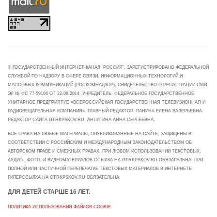
© ГОСУДАРСТВЕННЫЙ ИНТЕРНЕТ-КАНАЛ "РОССИЯ". ЗАРЕГИСТРИРОВАНО ФЕДЕРАЛЬНОЙ
СЛУЖБОЙ ПО НАДЗОРУ В СФЕРЕ СВЯЗИ, ИНФОРМАЦИОННЫХ ТЕХНОЛОГИЙ И
МАССОВЫХ КОММУНИКАЦИЙ (РОСКОМНАДЗОР). СВИДЕТЕЛЬСТВО О РЕГИСТРАЦИИ СМИ
ЭЛ № ФС 77-59166 ОТ 22.08.2014. УЧРЕДИТЕЛЬ: ФЕДЕРАЛЬНОЕ ГОСУДАРСТВЕННОЕ
УНИТАРНОЕ ПРЕДПРИЯТИЕ «ВСЕРОССИЙСКАЯ ГОСУДАРСТВЕННАЯ ТЕЛЕВИЗИОННАЯ И
РАДИОВЕЩАТЕЛЬНАЯ КОМПАНИЯ». ГЛАВНЫЙ РЕДАКТОР: ПАНИНА ЕЛЕНА ВАЛЕРЬЕВНА.
РЕДАКТОР САЙТА GTRKPSKOV.RU: АНТИПИНА АННА СЕРГЕЕВНА.
ВСЕ ПРАВА НА ЛЮБЫЕ МАТЕРИАЛЫ, ОПУБЛИКОВАННЫЕ НА САЙТЕ, ЗАЩИЩЕНЫ В
СООТВЕТСТВИИ С РОССИЙСКИМ И МЕЖДУНАРОДНЫМ ЗАКОНОДАТЕЛЬСТВОМ ОБ
АВТОРСКОМ ПРАВЕ И СМЕЖНЫХ ПРАВАХ. ПРИ ЛЮБОМ ИСПОЛЬЗОВАНИИ ТЕКСТОВЫХ,
АУДИО-, ФОТО- И ВИДЕОМАТЕРИАЛОВ ССЫЛКА НА GTRKPSKOV.RU ОБЯЗАТЕЛЬНА. ПРИ
ПОЛНОЙ ИЛИ ЧАСТИЧНОЙ ПЕРЕПЕЧАТКЕ ТЕКСТОВЫХ МАТЕРИАЛОВ В ИНТЕРНЕТЕ
ГИПЕРССЫЛКА НА GTRKPSKOV.RU ОБЯЗАТЕЛЬНА.
ДЛЯ ДЕТЕЙ СТАРШЕ 16 ЛЕТ.
ПОЛИТИКА ИСПОЛЬЗОВАНИЯ ФАЙЛОВ COOKIE