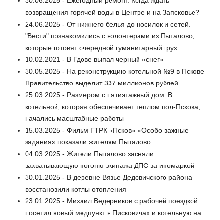
30.06.2025 - Ежегодный ремонт. Когда ждать
возвращения горячей воды в Центре и на Запсковье?
24.06.2025 - От нижнего белья до носилок и сетей.
"Вести" познакомились с волонтерами из Пыталово,
которые готовят очередной гуманитарный груз
10.02.2021 - В Гдове выпал черный «снег»
30.05.2025 - На реконструкцию котельной №9 в Пскове
Правительство выделит 337 миллионов рублей
25.03.2025 - Размером с пятиэтажный дом. В
котельной, которая обеспечивает теплом пол-Пскова,
начались масштабные работы
15.03.2025 - Фильм ГТРК «Псков» «Особо важные
задания» показали жителям Пыталово
04.03.2025 - Жители Пыталово засняли
захватывающую погоню экипажа ДПС за иномаркой
30.01.2025 - В деревне Вязье Дедовичского района
восстановили котлы отопления
23.01.2025 - Михаил Ведерников с рабочей поездкой
посетил новый медпункт в Писковичах и котельную на