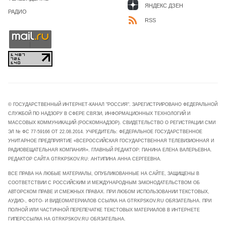
ЯНДЕКС ДЗЕН
РАДИО
RSS
© ГОСУДАРСТВЕННЫЙ ИНТЕРНЕТ-КАНАЛ "РОССИЯ". ЗАРЕГИСТРИРОВАНО ФЕДЕРАЛЬНОЙ
СЛУЖБОЙ ПО НАДЗОРУ В СФЕРЕ СВЯЗИ, ИНФОРМАЦИОННЫХ ТЕХНОЛОГИЙ И
МАССОВЫХ КОММУНИКАЦИЙ (РОСКОМНАДЗОР). СВИДЕТЕЛЬСТВО О РЕГИСТРАЦИИ СМИ
ЭЛ № ФС 77-59166 ОТ 22.08.2014. УЧРЕДИТЕЛЬ: ФЕДЕРАЛЬНОЕ ГОСУДАРСТВЕННОЕ
УНИТАРНОЕ ПРЕДПРИЯТИЕ «ВСЕРОССИЙСКАЯ ГОСУДАРСТВЕННАЯ ТЕЛЕВИЗИОННАЯ И
РАДИОВЕЩАТЕЛЬНАЯ КОМПАНИЯ». ГЛАВНЫЙ РЕДАКТОР: ПАНИНА ЕЛЕНА ВАЛЕРЬЕВНА.
РЕДАКТОР САЙТА GTRKPSKOV.RU: АНТИПИНА АННА СЕРГЕЕВНА.
ВСЕ ПРАВА НА ЛЮБЫЕ МАТЕРИАЛЫ, ОПУБЛИКОВАННЫЕ НА САЙТЕ, ЗАЩИЩЕНЫ В
СООТВЕТСТВИИ С РОССИЙСКИМ И МЕЖДУНАРОДНЫМ ЗАКОНОДАТЕЛЬСТВОМ ОБ
АВТОРСКОМ ПРАВЕ И СМЕЖНЫХ ПРАВАХ. ПРИ ЛЮБОМ ИСПОЛЬЗОВАНИИ ТЕКСТОВЫХ,
АУДИО-, ФОТО- И ВИДЕОМАТЕРИАЛОВ ССЫЛКА НА GTRKPSKOV.RU ОБЯЗАТЕЛЬНА. ПРИ
ПОЛНОЙ ИЛИ ЧАСТИЧНОЙ ПЕРЕПЕЧАТКЕ ТЕКСТОВЫХ МАТЕРИАЛОВ В ИНТЕРНЕТЕ
ГИПЕРССЫЛКА НА GTRKPSKOV.RU ОБЯЗАТЕЛЬНА.