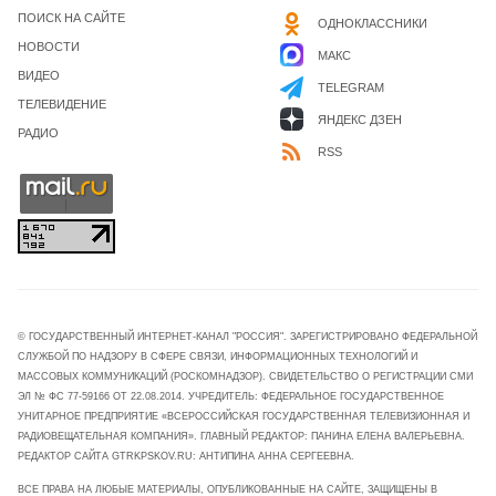
ПОИСК НА САЙТЕ
ОДНОКЛАССНИКИ
НОВОСТИ
МАКС
ВИДЕО
TELEGRAM
ТЕЛЕВИДЕНИЕ
ЯНДЕКС ДЗЕН
РАДИО
RSS
© ГОСУДАРСТВЕННЫЙ ИНТЕРНЕТ-КАНАЛ "РОССИЯ". ЗАРЕГИСТРИРОВАНО ФЕДЕРАЛЬНОЙ
СЛУЖБОЙ ПО НАДЗОРУ В СФЕРЕ СВЯЗИ, ИНФОРМАЦИОННЫХ ТЕХНОЛОГИЙ И
МАССОВЫХ КОММУНИКАЦИЙ (РОСКОМНАДЗОР). СВИДЕТЕЛЬСТВО О РЕГИСТРАЦИИ СМИ
ЭЛ № ФС 77-59166 ОТ 22.08.2014. УЧРЕДИТЕЛЬ: ФЕДЕРАЛЬНОЕ ГОСУДАРСТВЕННОЕ
УНИТАРНОЕ ПРЕДПРИЯТИЕ «ВСЕРОССИЙСКАЯ ГОСУДАРСТВЕННАЯ ТЕЛЕВИЗИОННАЯ И
РАДИОВЕЩАТЕЛЬНАЯ КОМПАНИЯ». ГЛАВНЫЙ РЕДАКТОР: ПАНИНА ЕЛЕНА ВАЛЕРЬЕВНА.
РЕДАКТОР САЙТА GTRKPSKOV.RU: АНТИПИНА АННА СЕРГЕЕВНА.
ВСЕ ПРАВА НА ЛЮБЫЕ МАТЕРИАЛЫ, ОПУБЛИКОВАННЫЕ НА САЙТЕ, ЗАЩИЩЕНЫ В