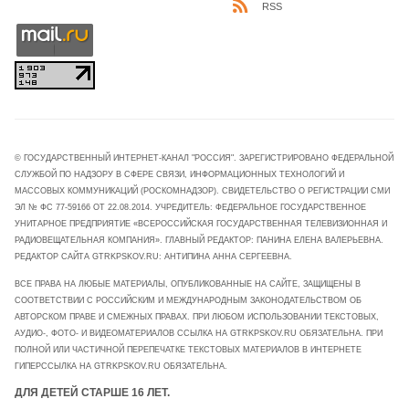
RSS
© ГОСУДАРСТВЕННЫЙ ИНТЕРНЕТ-КАНАЛ "РОССИЯ". ЗАРЕГИСТРИРОВАНО ФЕДЕРАЛЬНОЙ
СЛУЖБОЙ ПО НАДЗОРУ В СФЕРЕ СВЯЗИ, ИНФОРМАЦИОННЫХ ТЕХНОЛОГИЙ И
МАССОВЫХ КОММУНИКАЦИЙ (РОСКОМНАДЗОР). СВИДЕТЕЛЬСТВО О РЕГИСТРАЦИИ СМИ
ЭЛ № ФС 77-59166 ОТ 22.08.2014. УЧРЕДИТЕЛЬ: ФЕДЕРАЛЬНОЕ ГОСУДАРСТВЕННОЕ
УНИТАРНОЕ ПРЕДПРИЯТИЕ «ВСЕРОССИЙСКАЯ ГОСУДАРСТВЕННАЯ ТЕЛЕВИЗИОННАЯ И
РАДИОВЕЩАТЕЛЬНАЯ КОМПАНИЯ». ГЛАВНЫЙ РЕДАКТОР: ПАНИНА ЕЛЕНА ВАЛЕРЬЕВНА.
РЕДАКТОР САЙТА GTRKPSKOV.RU: АНТИПИНА АННА СЕРГЕЕВНА.
ВСЕ ПРАВА НА ЛЮБЫЕ МАТЕРИАЛЫ, ОПУБЛИКОВАННЫЕ НА САЙТЕ, ЗАЩИЩЕНЫ В
СООТВЕТСТВИИ С РОССИЙСКИМ И МЕЖДУНАРОДНЫМ ЗАКОНОДАТЕЛЬСТВОМ ОБ
АВТОРСКОМ ПРАВЕ И СМЕЖНЫХ ПРАВАХ. ПРИ ЛЮБОМ ИСПОЛЬЗОВАНИИ ТЕКСТОВЫХ,
АУДИО-, ФОТО- И ВИДЕОМАТЕРИАЛОВ ССЫЛКА НА GTRKPSKOV.RU ОБЯЗАТЕЛЬНА. ПРИ
ПОЛНОЙ ИЛИ ЧАСТИЧНОЙ ПЕРЕПЕЧАТКЕ ТЕКСТОВЫХ МАТЕРИАЛОВ В ИНТЕРНЕТЕ
ГИПЕРССЫЛКА НА GTRKPSKOV.RU ОБЯЗАТЕЛЬНА.
ДЛЯ ДЕТЕЙ СТАРШЕ 16 ЛЕТ.