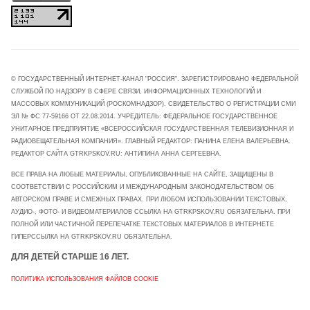
© ГОСУДАРСТВЕННЫЙ ИНТЕРНЕТ-КАНАЛ "РОССИЯ". ЗАРЕГИСТРИРОВАНО ФЕДЕРАЛЬНОЙ
СЛУЖБОЙ ПО НАДЗОРУ В СФЕРЕ СВЯЗИ, ИНФОРМАЦИОННЫХ ТЕХНОЛОГИЙ И
МАССОВЫХ КОММУНИКАЦИЙ (РОСКОМНАДЗОР). СВИДЕТЕЛЬСТВО О РЕГИСТРАЦИИ СМИ
ЭЛ № ФС 77-59166 ОТ 22.08.2014. УЧРЕДИТЕЛЬ: ФЕДЕРАЛЬНОЕ ГОСУДАРСТВЕННОЕ
УНИТАРНОЕ ПРЕДПРИЯТИЕ «ВСЕРОССИЙСКАЯ ГОСУДАРСТВЕННАЯ ТЕЛЕВИЗИОННАЯ И
РАДИОВЕЩАТЕЛЬНАЯ КОМПАНИЯ». ГЛАВНЫЙ РЕДАКТОР: ПАНИНА ЕЛЕНА ВАЛЕРЬЕВНА.
РЕДАКТОР САЙТА GTRKPSKOV.RU: АНТИПИНА АННА СЕРГЕЕВНА.
ВСЕ ПРАВА НА ЛЮБЫЕ МАТЕРИАЛЫ, ОПУБЛИКОВАННЫЕ НА САЙТЕ, ЗАЩИЩЕНЫ В
СООТВЕТСТВИИ С РОССИЙСКИМ И МЕЖДУНАРОДНЫМ ЗАКОНОДАТЕЛЬСТВОМ ОБ
АВТОРСКОМ ПРАВЕ И СМЕЖНЫХ ПРАВАХ. ПРИ ЛЮБОМ ИСПОЛЬЗОВАНИИ ТЕКСТОВЫХ,
АУДИО-, ФОТО- И ВИДЕОМАТЕРИАЛОВ ССЫЛКА НА GTRKPSKOV.RU ОБЯЗАТЕЛЬНА. ПРИ
ПОЛНОЙ ИЛИ ЧАСТИЧНОЙ ПЕРЕПЕЧАТКЕ ТЕКСТОВЫХ МАТЕРИАЛОВ В ИНТЕРНЕТЕ
ГИПЕРССЫЛКА НА GTRKPSKOV.RU ОБЯЗАТЕЛЬНА.
ДЛЯ ДЕТЕЙ СТАРШЕ 16 ЛЕТ.
ПОЛИТИКА ИСПОЛЬЗОВАНИЯ ФАЙЛОВ COOKIE