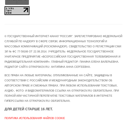
© ГОСУДАРСТВЕННЫЙ ИНТЕРНЕТ-КАНАЛ "РОССИЯ". ЗАРЕГИСТРИРОВАНО ФЕДЕРАЛЬНОЙ
СЛУЖБОЙ ПО НАДЗОРУ В СФЕРЕ СВЯЗИ, ИНФОРМАЦИОННЫХ ТЕХНОЛОГИЙ И
МАССОВЫХ КОММУНИКАЦИЙ (РОСКОМНАДЗОР). СВИДЕТЕЛЬСТВО О РЕГИСТРАЦИИ СМИ
ЭЛ № ФС 77-59166 ОТ 22.08.2014. УЧРЕДИТЕЛЬ: ФЕДЕРАЛЬНОЕ ГОСУДАРСТВЕННОЕ
УНИТАРНОЕ ПРЕДПРИЯТИЕ «ВСЕРОССИЙСКАЯ ГОСУДАРСТВЕННАЯ ТЕЛЕВИЗИОННАЯ И
РАДИОВЕЩАТЕЛЬНАЯ КОМПАНИЯ». ГЛАВНЫЙ РЕДАКТОР: ПАНИНА ЕЛЕНА ВАЛЕРЬЕВНА.
РЕДАКТОР САЙТА GTRKPSKOV.RU: АНТИПИНА АННА СЕРГЕЕВНА.
ВСЕ ПРАВА НА ЛЮБЫЕ МАТЕРИАЛЫ, ОПУБЛИКОВАННЫЕ НА САЙТЕ, ЗАЩИЩЕНЫ В
СООТВЕТСТВИИ С РОССИЙСКИМ И МЕЖДУНАРОДНЫМ ЗАКОНОДАТЕЛЬСТВОМ ОБ
АВТОРСКОМ ПРАВЕ И СМЕЖНЫХ ПРАВАХ. ПРИ ЛЮБОМ ИСПОЛЬЗОВАНИИ ТЕКСТОВЫХ,
АУДИО-, ФОТО- И ВИДЕОМАТЕРИАЛОВ ССЫЛКА НА GTRKPSKOV.RU ОБЯЗАТЕЛЬНА. ПРИ
ПОЛНОЙ ИЛИ ЧАСТИЧНОЙ ПЕРЕПЕЧАТКЕ ТЕКСТОВЫХ МАТЕРИАЛОВ В ИНТЕРНЕТЕ
ГИПЕРССЫЛКА НА GTRKPSKOV.RU ОБЯЗАТЕЛЬНА.
ДЛЯ ДЕТЕЙ СТАРШЕ 16 ЛЕТ.
ПОЛИТИКА ИСПОЛЬЗОВАНИЯ ФАЙЛОВ COOKIE