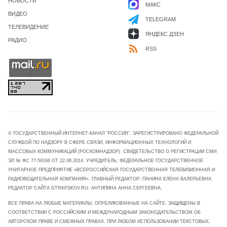
НОВОСТИ
МАКС
ВИДЕО
TELEGRAM
ТЕЛЕВИДЕНИЕ
ЯНДЕКС ДЗЕН
РАДИО
RSS
© ГОСУДАРСТВЕННЫЙ ИНТЕРНЕТ-КАНАЛ "РОССИЯ". ЗАРЕГИСТРИРОВАНО ФЕДЕРАЛЬНОЙ
СЛУЖБОЙ ПО НАДЗОРУ В СФЕРЕ СВЯЗИ, ИНФОРМАЦИОННЫХ ТЕХНОЛОГИЙ И
МАССОВЫХ КОММУНИКАЦИЙ (РОСКОМНАДЗОР). СВИДЕТЕЛЬСТВО О РЕГИСТРАЦИИ СМИ
ЭЛ № ФС 77-59166 ОТ 22.08.2014. УЧРЕДИТЕЛЬ: ФЕДЕРАЛЬНОЕ ГОСУДАРСТВЕННОЕ
УНИТАРНОЕ ПРЕДПРИЯТИЕ «ВСЕРОССИЙСКАЯ ГОСУДАРСТВЕННАЯ ТЕЛЕВИЗИОННАЯ И
РАДИОВЕЩАТЕЛЬНАЯ КОМПАНИЯ». ГЛАВНЫЙ РЕДАКТОР: ПАНИНА ЕЛЕНА ВАЛЕРЬЕВНА.
РЕДАКТОР САЙТА GTRKPSKOV.RU: АНТИПИНА АННА СЕРГЕЕВНА.
ВСЕ ПРАВА НА ЛЮБЫЕ МАТЕРИАЛЫ, ОПУБЛИКОВАННЫЕ НА САЙТЕ, ЗАЩИЩЕНЫ В
СООТВЕТСТВИИ С РОССИЙСКИМ И МЕЖДУНАРОДНЫМ ЗАКОНОДАТЕЛЬСТВОМ ОБ
АВТОРСКОМ ПРАВЕ И СМЕЖНЫХ ПРАВАХ. ПРИ ЛЮБОМ ИСПОЛЬЗОВАНИИ ТЕКСТОВЫХ,