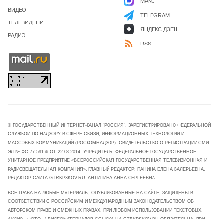
МАКС
ВИДЕО
TELEGRAM
ТЕЛЕВИДЕНИЕ
ЯНДЕКС ДЗЕН
РАДИО
RSS
© ГОСУДАРСТВЕННЫЙ ИНТЕРНЕТ-КАНАЛ "РОССИЯ". ЗАРЕГИСТРИРОВАНО ФЕДЕРАЛЬНОЙ
СЛУЖБОЙ ПО НАДЗОРУ В СФЕРЕ СВЯЗИ, ИНФОРМАЦИОННЫХ ТЕХНОЛОГИЙ И
МАССОВЫХ КОММУНИКАЦИЙ (РОСКОМНАДЗОР). СВИДЕТЕЛЬСТВО О РЕГИСТРАЦИИ СМИ
ЭЛ № ФС 77-59166 ОТ 22.08.2014. УЧРЕДИТЕЛЬ: ФЕДЕРАЛЬНОЕ ГОСУДАРСТВЕННОЕ
УНИТАРНОЕ ПРЕДПРИЯТИЕ «ВСЕРОССИЙСКАЯ ГОСУДАРСТВЕННАЯ ТЕЛЕВИЗИОННАЯ И
РАДИОВЕЩАТЕЛЬНАЯ КОМПАНИЯ». ГЛАВНЫЙ РЕДАКТОР: ПАНИНА ЕЛЕНА ВАЛЕРЬЕВНА.
РЕДАКТОР САЙТА GTRKPSKOV.RU: АНТИПИНА АННА СЕРГЕЕВНА.
ВСЕ ПРАВА НА ЛЮБЫЕ МАТЕРИАЛЫ, ОПУБЛИКОВАННЫЕ НА САЙТЕ, ЗАЩИЩЕНЫ В
СООТВЕТСТВИИ С РОССИЙСКИМ И МЕЖДУНАРОДНЫМ ЗАКОНОДАТЕЛЬСТВОМ ОБ
АВТОРСКОМ ПРАВЕ И СМЕЖНЫХ ПРАВАХ. ПРИ ЛЮБОМ ИСПОЛЬЗОВАНИИ ТЕКСТОВЫХ,
АУДИО-, ФОТО- И ВИДЕОМАТЕРИАЛОВ ССЫЛКА НА GTRKPSKOV.RU ОБЯЗАТЕЛЬНА. ПРИ