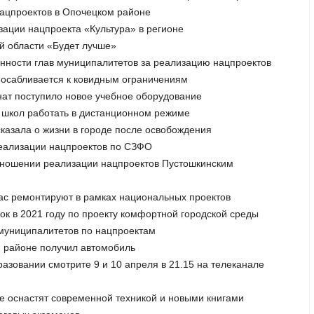
нацпроектов в Опочецком районе
зации нацпроекта «Культура» в регионе
ой области «Будет лучше»
енности глав муниципалитетов за реализацию нацпроектов
спосабливается к ковидным ограничениям
нат поступило новое учебное оборудование
ти школ работать в дистанционном режиме
ссказала о жизни в городе после освобождения
реализации нацпроектов по СЗФО
отношении реализации нацпроектов Пустошкинским
час ремонтируют в рамках национальных проектов
док в 2021 году по проекту комфортной городской среды
 муниципалитетов по нацпроектам
м районе получил автомобиль
разовании смотрите 9 и 10 апреля в 21.15 на телеканале
не оснастят современной техникой и новыми книгами