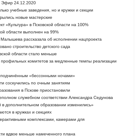
. Эфир 24.12.2020
лько учебные заведения, но и кружки и секции
крылись новые мастерские
кт «Культура» в Псковской области на 100%
кой области выполнен на 99%
а Малышева рассказала об исполнении нацпроекта
овано строительство детского сада
вской области стало меньше
ей профильных комитетов за медленные темпы реализации
ил подчинённым «бессонными ночами»
ети соскучились по очным занятиям
бразования в Пскове приостановили
 неполном служебном соответствии Александра Седунова
й в дополнительном образовании изменились»
аются в кружках и секциях
терактивными комплексами, камерами для
асти вдвое меньше намеченного плана