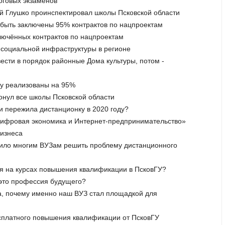
тоговых экзаменов
й Глушко проинспектировал школы Псковской области
ы быть заключены 95% контрактов по нацпроектам
ключённых контрактов по нацпроектам
в социальной инфраструктуры в регионе
вести в порядок районные Дома культуры, потом -
оду реализованы на 95%
онул все школы Псковской области
ти пережила дистанционку в 2020 году?
Цифровая экономика и Интернет-предпринимательство»
бизнеса
лило многим ВУЗам решить проблему дистанционного
ия на курсах повышения квалификации в ПсковГУ?
– это профессия будущего?
ла, почему именно наш ВУЗ стал площадкой для
есплатного повышения квалификации от ПсковГУ