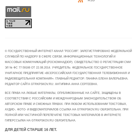
RSS
© ГОСУДАРСТВЕННЫЙ ИНТЕРНЕТ-КАНАЛ "РОССИЯ". ЗАРЕГИСТРИРОВАНО ФЕДЕРАЛЬНОЙ
СЛУЖБОЙ ПО НАДЗОРУ В СФЕРЕ СВЯЗИ, ИНФОРМАЦИОННЫХ ТЕХНОЛОГИЙ И
МАССОВЫХ КОММУНИКАЦИЙ (РОСКОМНАДЗОР). СВИДЕТЕЛЬСТВО О РЕГИСТРАЦИИ СМИ
ЭЛ № ФС 77-59166 ОТ 22.08.2014. УЧРЕДИТЕЛЬ: ФЕДЕРАЛЬНОЕ ГОСУДАРСТВЕННОЕ
УНИТАРНОЕ ПРЕДПРИЯТИЕ «ВСЕРОССИЙСКАЯ ГОСУДАРСТВЕННАЯ ТЕЛЕВИЗИОННАЯ И
РАДИОВЕЩАТЕЛЬНАЯ КОМПАНИЯ». ГЛАВНЫЙ РЕДАКТОР: ПАНИНА ЕЛЕНА ВАЛЕРЬЕВНА.
РЕДАКТОР САЙТА GTRKPSKOV.RU: АНТИПИНА АННА СЕРГЕЕВНА.
ВСЕ ПРАВА НА ЛЮБЫЕ МАТЕРИАЛЫ, ОПУБЛИКОВАННЫЕ НА САЙТЕ, ЗАЩИЩЕНЫ В
СООТВЕТСТВИИ С РОССИЙСКИМ И МЕЖДУНАРОДНЫМ ЗАКОНОДАТЕЛЬСТВОМ ОБ
АВТОРСКОМ ПРАВЕ И СМЕЖНЫХ ПРАВАХ. ПРИ ЛЮБОМ ИСПОЛЬЗОВАНИИ ТЕКСТОВЫХ,
АУДИО-, ФОТО- И ВИДЕОМАТЕРИАЛОВ ССЫЛКА НА GTRKPSKOV.RU ОБЯЗАТЕЛЬНА. ПРИ
ПОЛНОЙ ИЛИ ЧАСТИЧНОЙ ПЕРЕПЕЧАТКЕ ТЕКСТОВЫХ МАТЕРИАЛОВ В ИНТЕРНЕТЕ
ГИПЕРССЫЛКА НА GTRKPSKOV.RU ОБЯЗАТЕЛЬНА.
ДЛЯ ДЕТЕЙ СТАРШЕ 16 ЛЕТ.