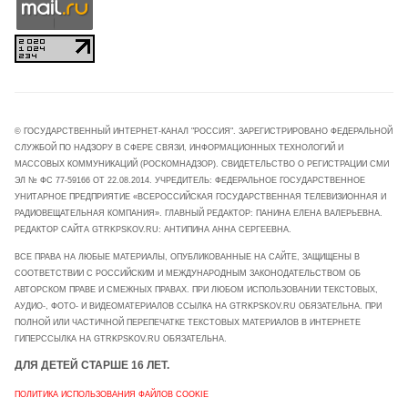
© ГОСУДАРСТВЕННЫЙ ИНТЕРНЕТ-КАНАЛ "РОССИЯ". ЗАРЕГИСТРИРОВАНО ФЕДЕРАЛЬНОЙ
СЛУЖБОЙ ПО НАДЗОРУ В СФЕРЕ СВЯЗИ, ИНФОРМАЦИОННЫХ ТЕХНОЛОГИЙ И
МАССОВЫХ КОММУНИКАЦИЙ (РОСКОМНАДЗОР). СВИДЕТЕЛЬСТВО О РЕГИСТРАЦИИ СМИ
ЭЛ № ФС 77-59166 ОТ 22.08.2014. УЧРЕДИТЕЛЬ: ФЕДЕРАЛЬНОЕ ГОСУДАРСТВЕННОЕ
УНИТАРНОЕ ПРЕДПРИЯТИЕ «ВСЕРОССИЙСКАЯ ГОСУДАРСТВЕННАЯ ТЕЛЕВИЗИОННАЯ И
РАДИОВЕЩАТЕЛЬНАЯ КОМПАНИЯ». ГЛАВНЫЙ РЕДАКТОР: ПАНИНА ЕЛЕНА ВАЛЕРЬЕВНА.
РЕДАКТОР САЙТА GTRKPSKOV.RU: АНТИПИНА АННА СЕРГЕЕВНА.
ВСЕ ПРАВА НА ЛЮБЫЕ МАТЕРИАЛЫ, ОПУБЛИКОВАННЫЕ НА САЙТЕ, ЗАЩИЩЕНЫ В
СООТВЕТСТВИИ С РОССИЙСКИМ И МЕЖДУНАРОДНЫМ ЗАКОНОДАТЕЛЬСТВОМ ОБ
АВТОРСКОМ ПРАВЕ И СМЕЖНЫХ ПРАВАХ. ПРИ ЛЮБОМ ИСПОЛЬЗОВАНИИ ТЕКСТОВЫХ,
АУДИО-, ФОТО- И ВИДЕОМАТЕРИАЛОВ ССЫЛКА НА GTRKPSKOV.RU ОБЯЗАТЕЛЬНА. ПРИ
ПОЛНОЙ ИЛИ ЧАСТИЧНОЙ ПЕРЕПЕЧАТКЕ ТЕКСТОВЫХ МАТЕРИАЛОВ В ИНТЕРНЕТЕ
ГИПЕРССЫЛКА НА GTRKPSKOV.RU ОБЯЗАТЕЛЬНА.
ДЛЯ ДЕТЕЙ СТАРШЕ 16 ЛЕТ.
ПОЛИТИКА ИСПОЛЬЗОВАНИЯ ФАЙЛОВ COOKIE