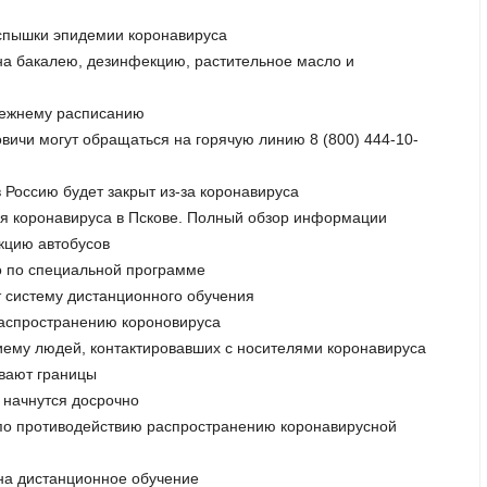
вспышки эпидемии коронавируса
 на бакалею, дезинфекцию, растительное масло и
прежнему расписанию
овичи могут обращаться на горячую линию 8 (800) 444-10-
в Россию будет закрыт из-за коронавируса
ия коронавируса в Пскове. Полный обзор информации
кцию автобусов
но по специальной программе
т систему дистанционного обучения
распространению короновируса
риему людей, контактировавших с носителями коронавируса
ывают границы
ы начнутся досрочно
р по противодействию распространению коронавирусной
 на дистанционное обучение