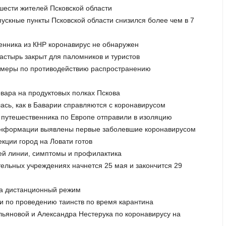
шести жителей Псковской области
пускные пункты Псковской области снизился более чем в 7
венника из КНР коронавирус не обнаружен
астырь закрыт для паломников и туристов
ь меры по противодействию распространению
овара на продуктовых полках Пскова
лась, как в Баварии справляются с коронавирусом
о путешественника по Европе отправили в изоляцию
й информации выявлены первые заболевшие коронавирусом
кции город на Ловати готов
чей линии, симптомы и профилактика
тельных учреждениях начнется 25 мая и закончится 29
 на дистанционный режим
ии по проведению таинств по время карантина
ьяновой и Александра Нестерука по коронавирусу на