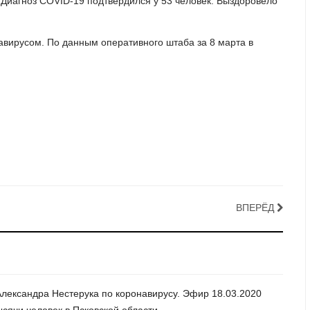
 Диагноз COVID-19 подтвердился у 53 человек. Выздоровело
авирусом. По данным оперативного штаба за 8 марта в
ВПЕРЁД
лександра Нестерука по коронавирусу. Эфир 18.03.2020
тысячи человек в Псковской области