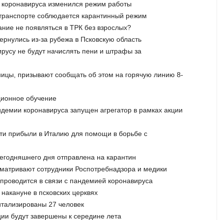
за коронавируса изменился режим работы
м транспорте соблюдается карантинный режим
ание не появляться в ТРК без взрослых?
ернулись из-за рубежа в Псковскую область
ирусу не будут начислять пени и штрафы за
аницы, призывают сообщать об этом на горячую линию 8-
ционное обучение
идемии коронавируса запущен агрегатор в рамках акции
ти прибыли в Италию для помощи в борьбе с
 сегодняшнего дня отправлена на карантин
сматривают сотрудники Роспотребнадзора и медики
 проводится в связи с пандемией коронавируса
 накануне в псковских церквях
итализированы 27 человек
ции будут завершены к середине лета