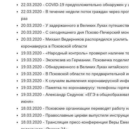
22.03.2020 - COVID-19 предположительно обнаружен у 
22.03.2020 - В течение недели поток граждан через про
раз
20.03.2020 - У задержанного в Великих Луках путешест
20.03.2020 - С сегодняшнего дня Псково-Печерский мон
20.03.2020 - Михаил Ведерников распорядился усилит
коронавируса в Псковской области
19.03.2020 - «Народный контроль» проверил наличие т
19.03.2020 - Эксклюзив из Германии. Псковичка подели
19.03.2020 - Обнаруженного в Великих Луках китайског
19.03.2020 - В Псковской области по предварительно
19.03.2020 - К случаям выявления коронавирусной инфе
19.03.2020 - Памятка по коронавирусу: телефоны горя
19.03.2020 - Александр Седунов: «ЕГЭ в общеобразова
июня»
18.03.2020 - Псковские организации переводят работу
18.03.2020 - Православные церкви выпустили инструкц
18.03.2020 - Трансляция пресс-конференции Веры Емел
телеканале «Россия 24»