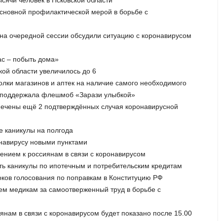
сновной профилактической мерой в борьбе с
 на очередной сессии обсудили ситуацию с коронавирусом
ас – побыть дома»
кой области увеличилось до 6
олки магазинов и аптек на наличие самого необходимого
д поддержала флешмоб «Зарази улыбкой»
отмечены ещё 2 подтверждённых случая коронавирусной
е каникулы на полгода
онавирусу новыми пунктами
ением к россиянам в связи с коронавирусом
еть каникулы по ипотечным и потребительским кредитам
оков голосования по поправкам в Конституцию РФ
сем медикам за самоотверженный труд в борьбе с
нам в связи с коронавирусом будет показано после 15.00