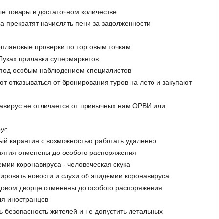
ые товары в достаточном количестве
а прекратят начислять пени за задолженности
еплановые проверки по торговым точкам
 Луках прилавки супермаркетов
ся под особым наблюдением специалистов
ют отказываться от бронирования туров на лето и закупают
навирус не отличается от привычных нам ОРВИ или
рус
ный карантин с возможностью работать удаленно
риятия отменены до особого распоряжения
мии коронавируса - человеческая скука
ировать новости и слухи об эпидемии коронавируса
Ледовом дворце отменены до особого распоряжения
ля иностранцев
ь безопасность жителей и не допустить летальных