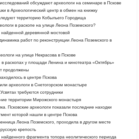
х исследований обсуждают археологи на семинаре в Пскове
шки в Археологический центр в обмен на книжку
исследуют территорию Кобыльего Городища
хеологи в раскопе на улице Леона Поземского?
и найденной деревянной мостовой
 динамика работ по реконструкции Леона Поземского в
еологи на улице Некрасова в Пскове
е в раскопах у площади Ленина и кинотеатра «Октябрь»
ут продолжены
 находилось в центре Пскова
жили археологи в Снетогорском монастыре
 Усвятах требуются сотрудники
ание территории Мирожского монастыря
ика. Псковские археологи показали последние находки
гмент которой нашли в центре Пскова
венница Леона Поземского, проходила в другом месте
ерусскую крепость
и найденного фрагмента топора неолитического периода