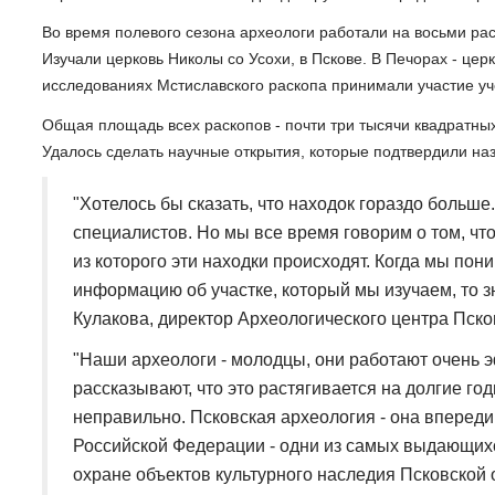
Во время полевого сезона археологи работали на восьми раско
Изучали церковь Николы со Усохи, в Пскове. В Печорах - цер
исследованиях Мстиславского раскопа принимали участие уч
Общая площадь всех раскопов - почти три тысячи квадратны
Удалось сделать научные открытия, которые подтвердили наз
"Хотелось бы сказать, что находок гораздо больше
специалистов. Но мы все время говорим о том, что 
из которого эти находки происходят. Когда мы пон
информацию об участке, который мы изучаем, то зн
Кулакова, директор Археологического центра Пско
"Наши археологи - молодцы, они работают очень 
рассказывают, что это растягивается на долгие го
неправильно. Псковская археология - она впереди
Российской Федерации - одни из самых выдающихс
охране объектов культурного наследия Псковской 