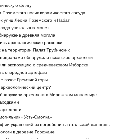
мическую флягу
а Поземского носик керамического сосуда
ок улиц Леона Поземского и Набат
клада уникальных монет
обнаружена древняя могила
лись археологические раскопки
х на территории Палат Трубинских
и инициалами обнаружили псковские археологи
или экспозицию о средневековом Изборске
ать очередной артефакт
епе возле Гремячей горы
й археологический центр?
 обнаружили археологи в Мирожском монастыре
находками
 археологи
 могильник «Усть-Смолка»
рафии украшений из погребения латгальской женщины
еологи в деревне Горожане