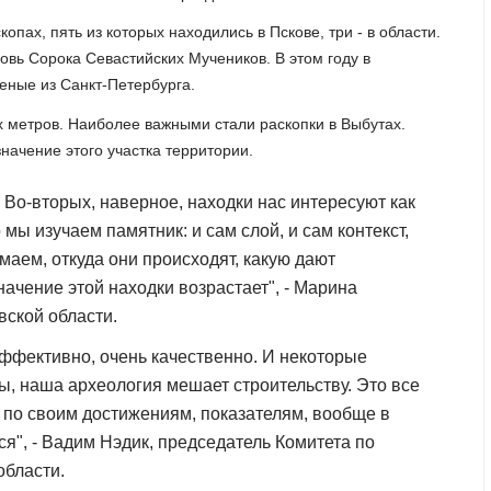
пах, пять из которых находились в Пскове, три - в области.
ковь Сорока Севастийских Мучеников. В этом году в
еные из Санкт-Петербурга.
х метров. Наиболее важными стали раскопки в Выбутах.
начение этого участка территории.
. Во-вторых, наверное, находки нас интересуют как
мы изучаем памятник: и сам слой, и сам контекст,
имаем, откуда они происходят, какую дают
ачение этой находки возрастает", - Марина
вской области.
эффективно, очень качественно. И некоторые
ды, наша археология мешает строительству. Это все
 по своим достижениям, показателям, вообще в
я", - Вадим Нэдик, председатель Комитета по
области.