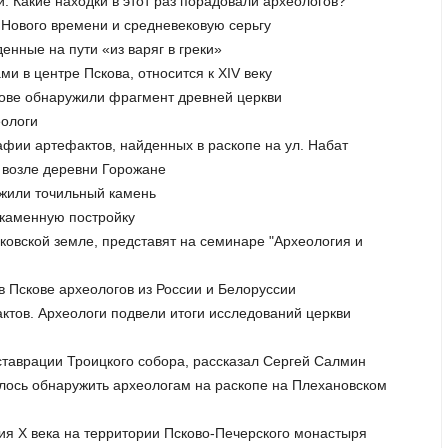
. Какие находки в этот раз порадовали археологов?
я Нового времени и средневековую серьгу
енные на пути «из варяг в греки»
и в центре Пскова, относится к XIV веку
скове обнаружили фрагмент древней церкви
еологи
афии артефактов, найденных в раскопе на ул. Набат
й возле деревни Горожане
ужили точильный камень
 каменную постройку
ковской земле, представят на семинаре "Археология и
в Пскове археологов из России и Белоруссии
ктов. Археологи подвели итоги исследований церкви
ставрации Троицкого собора, рассказал Сергей Салмин
алось обнаружить археологам на раскопе на Плехановском
ия Х века на территории Псково-Печерского монастыря