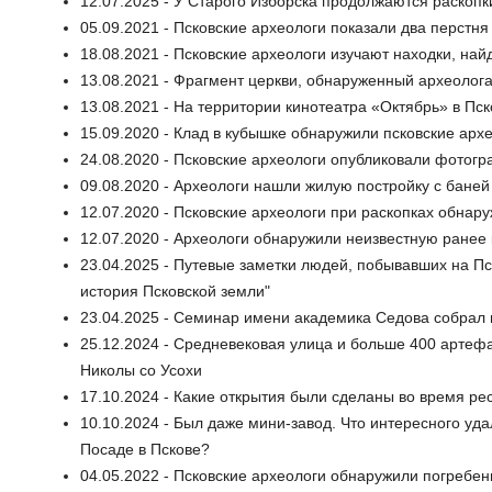
12.07.2025 - У Старого Изборска продолжаются раскопки
05.09.2021 - Псковские археологи показали два перстн
18.08.2021 - Псковские археологи изучают находки, найд
13.08.2021 - Фрагмент церкви, обнаруженный археологам
13.08.2021 - На территории кинотеатра «Октябрь» в П
15.09.2020 - Клад в кубышке обнаружили псковские арх
24.08.2020 - Псковские археологи опубликовали фотогр
09.08.2020 - Археологи нашли жилую постройку с бане
12.07.2020 - Псковские археологи при раскопках обнар
12.07.2020 - Археологи обнаружили неизвестную ранее
23.04.2025 - Путевые заметки людей, побывавших на Пс
история Псковской земли"
23.04.2025 - Семинар имени академика Седова собрал 
25.12.2024 - Средневековая улица и больше 400 артефа
Николы со Усохи
17.10.2024 - Какие открытия были сделаны во время ре
10.10.2024 - Был даже мини-завод. Что интересного уд
Посаде в Пскове?
04.05.2022 - Псковские археологи обнаружили погребен