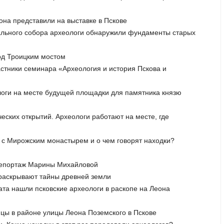
она представили на выставке в Пскове
рального собора археологи обнаружили фундаменты старых
под Троицким мостом
частники семинара «Археология и история Пскова и
логи на месте будущей площадки для памятника князю
ческих открытий. Археологи работают на месте, где
м с Мирожским монастырем и о чем говорят находки?
 Репортаж Марины Михайловой
 раскрывают тайны древней земли
ата нашли псковские археологи в раскопе на Леона
ицы в районе улицы Леона Поземского в Пскове